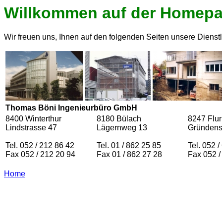
Willkommen auf der Homepag
Wir freuen uns, Ihnen auf den folgenden Seiten unsere Dienstl
Thomas Böni Ingenieurbüro GmbH
8400 Winterthur
8180 Bülach
8247 Flur
Lindstrasse 47
Lägernweg 13
Gründens
Tel. 052 / 212 86 42
Tel. 01 / 862 25 85
Tel. 052 
Fax 052 / 212 20 94
Fax 01 / 862 27 28
Fax 052 /
Home